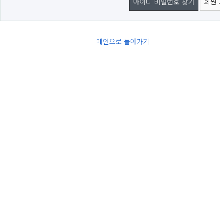
아이디 비밀번호 찾기
회원
메인으로 돌아가기