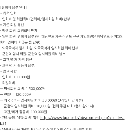
[협회비 납부 안내]
* 최초 입회
- 입회비 및 회원회비(연회비/임시회원 회비) 납부.
* 기존 회원 갱신
- 평생 회원: 회원회비 면제
- 일반 회원: 연회비 납부 (단, 해당연도 기준 작년도 신규 가입회원은 해당연도 잔여월의
회비-연회비 소급분-를 납부)
- 외국국적자 임시 회원: 외국국적자 임시회원 회비 납부
- 군현역 임시 회원: 군현역 임시회원 회비 납부
* 교관/리거 자격 갱신
- 교관/리거 활동비 납부.
* 참고 사항
- 입회비: 100,000원
- 회원회비:
— 평생회원 회비: 1,500,000원
— 연회비: 120,000원
— 외국국적자 임시회원 회비: 30,000원 (3개월 미만 체류)
— 군현역 임시회원 회비: 10,000원 (협회 주관 대회/행사 참가 시)
— 교관/리거 활동비: 100,000원
- 관리규정: "4항-회비" 확인
https://www.kpa.or.kr/bbs/content.php?co_id=su
b21
- 납부계좌: 우리은행 1005-101-678315 한국스카이다이빙협회