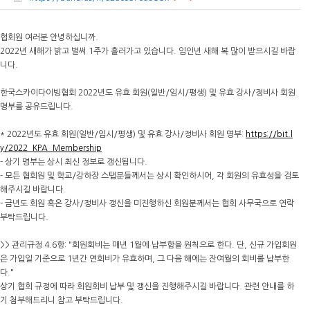
협회원 여러분 안녕하십니까.
2022년 새해가 밝고 벌써 1주가 흘러가고 있습니다. 임인년 새해 복 많이 받으시길 바랍
니다.
한국스카이다이빙협회 2022년도 유효 회원(일반/임시/평생) 및 유효 강사/정비사 회원
명부를 공유드립니다.
* 2022년도 유효 회원(일반/임시/평생) 및 유효 강사/정비사 회원 명부:
https://bit.l
y/2022_KPA_Membership
- 상기 명부는 상시 최신 정보로 갱신됩니다.
- 모든 협회원 및 학교/강하장 스탭분들께서는 상시 확인하시어, 각 회원의 유효성을 검토
해주시길 바랍니다.
- 금년도 회원 혹은 강사/정비사 갱신을 미진행하신 회원분께서는 협회 사무국으로 연락
부탁드립니다.
>> 관리규정 4.6항: "회원회비는 매년 1월에 납부함을 원칙으로 한다. 단, 신규 가입회원
은 가입일 기준으로 1년간 연회비가 유효하며, 그 다음 해에는 잔여월의 회비를 납부한
다."
상기 협회 규정에 따라 회원회비 납부 및 갱신을 진행해주시길 바랍니다. 관련 안내를 하
기 첨부해드리니 참고 부탁드립니다.