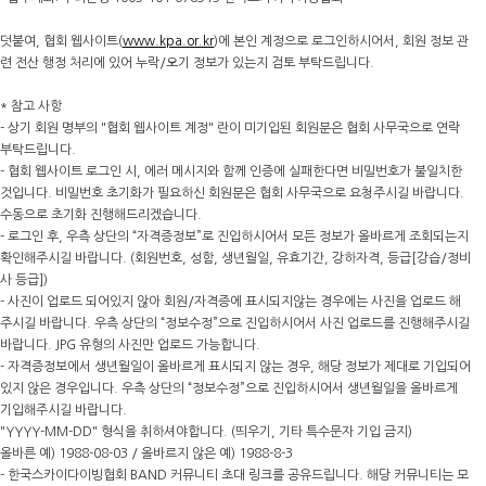
덧붙여, 협회 웹사이트(
www.kpa.or.kr
)에 본인 계정으로 로그인하시어서, 회원 정보 관
련 전산 행정 처리에 있어 누락/오기 정보가 있는지 검토 부탁드립니다.
* 참고 사항
- 상기 회원 명부의 "협회 웹사이트 계정" 란이 미기입된 회원분은 협회 사무국으로 연락
부탁드립니다.
- 협회 웹사이트 로그인 시, 에러 메시지와 함께 인증에 실패한다면 비밀번호가 불일치한
것입니다. 비밀번호 초기화가 필요하신 회원분은 협회 사무국으로 요청주시길 바랍니다.
수동으로 초기화 진행해드리겠습니다.
- 로그인 후, 우측 상단의 “자격증정보”로 진입하시어서 모든 정보가 올바르게 조회되는지
확인해주시길 바랍니다. (회원번호, 성함, 생년월일, 유효기간, 강하자격, 등급[강습/정비
사 등급])
- 사진이 업로드 되어있지 않아 회원/자격증에 표시되지않는 경우에는 사진을 업로드 해
주시길 바랍니다. 우측 상단의 “정보수정”으로 진입하시어서 사진 업로드를 진행해주시길
바랍니다. JPG 유형의 사진만 업로드 가능합니다.
- 자격증정보에서 생년월일이 올바르게 표시되지 않는 경우, 해당 정보가 제대로 기입되어
있지 않은 경우입니다. 우측 상단의 “정보수정”으로 진입하시어서 생년월일을 올바르게
기입해주시길 바랍니다.
"YYYY-MM-DD" 형식을 취하셔야합니다. (띄우기, 기타 특수문자 기입 금지)
올바른 예) 1988-08-03 / 올바르지 않은 예) 1988-8-3
- 한국스카이다이빙협회 BAND 커뮤니티 초대 링크를 공유드립니다. 해당 커뮤니티는 모