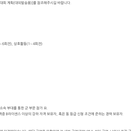
연대회 계획(대외발송용)]를 참조해주시길 바랍니다.
1∼6회전), 상호활동(1∼4회전)
소속 부대를 통한 군 부문 참가 요.
자격증 B라이센스 이상의 강하 자격 보유자, 혹은 동 등급 신청 조건에 준하는 경력 보유자.