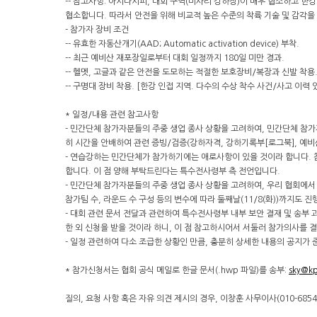
-- 참고사항: 아시다시피, 대회 구역(미사리 강하장)이 매우 협소하고 한
협소합니다. 따라서 안전을 위해 비교적 높은 수준의 착륙 기술 및 감각을
- 참가자 장비 조건
-- 유효한 자동산개기(AAD; Automatic activation device) 부착.
-- 최근 예비산 재포장일로부터 대회 일정까지 180일 미만 경과.
-- 헬멧, 고글과 같은 안전을 도모하는 적절한 보호장비/복장과 신발 착용
-- 구명대 장비 착용. [한강 인접 지역. 다수의 수상 착수 사건/사고 이력 있
* 일정/내용 관련 참고사항
- 민간단체 참가자분들의 주중 생업 종사 상황을 고려하여, 민간단체 참가
히 시간을 안배하여 관련 증빙/검증(강하자격, 강하기록부[로그북], 예
- 연습강하는 민간단체가 참가하기에는 애로사항이 있을 것이라 합니다. 
합니다. 이 점 양해 부탁드린다는 특수전사령부 측 전언입니다.
- 민간단체 참가자분들의 주중 생업 종사 상황을 고려하여, 우리 협회에서 참
참가팀 수, 라운드 수 구성 등의 변수에 따라 둘째날(11/8(화))까지도
- 대회 관련 문서 전달과 관련하여 특수전사령부 내부 보안 결재 및 송부
한 외 신청을 받을 것이라 하니, 이 점 참고하시어서 서둘러 참가의사를
- 일정 관련하여 다소 조급한 상황인 만큼, 충분히 상세한 내용의 공지
* 참가신청서는 협회 공식 메일로 한글 문서(.hwp 파일)를 송부:
sky@kp
질의, 요청 사항 혹은 자유 의견 제시의 경우, 이창훈 사무이사(010-6854