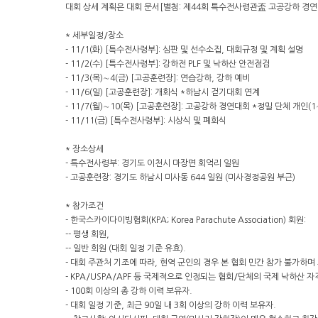
대회 상세 계획은 대회 문서[별첨: 제44회 특수전사령관盃 고공강하 경
* 세부일정/장소
- 11/1(화) [특수전사령부]: 심판 및 선수소집, 대회규정 및 계획 설명
- 11/2(수) [특수전사령부]: 강하전 PLF 및 낙하산 안전점검
- 11/3(목)∼4(금) [고공훈련장]: 연습강하, 강하 예비
- 11/6(일) [고공훈련장]: 개회식 *하남시 걷기대회 연계
- 11/7(월)∼10(목) [고공훈련장]: 고공강하 경연대회 *정밀 단체 개인(
- 11/11(금) [특수전사령부]: 시상식 및 폐회식
* 장소상세
- 특수전사령부: 경기도 이천시 마장면 회억리 일원
- 고공훈련장: 경기도 하남시 미사동 644 일원 (미사경정공원 부근)
* 참가조건
- 한국스카이다이빙협회(KPA; Korea Parachute Association) 회원:
-- 평생 회원,
-- 일반 회원 (대회 일정 기준 유효).
- 대회 주관처 기조에 따라, 현역 군인의 경우 본 협회 민간 참가 불가하며 
- KPA/USPA/APF 등 국제적으로 인정되는 협회/단체의 국제 낙하산 
- 100회 이상의 총 강하 이력 보유자.
- 대회 일정 기준, 최근 90일 내 3회 이상의 강하 이력 보유자.