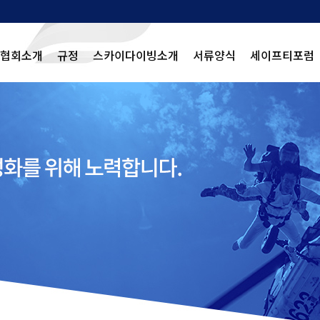
협회소개
규정
스카이다이빙소개
서류양식
세이프티포럼