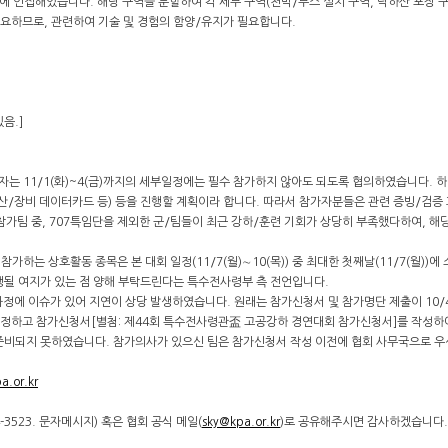
강에 인접해있습니다. 해당 구역을 분할하여 각 세부 구역(천막/부스 설치 구역, 낙하산 포장 구
 요하므로, 관련하여 기술 및 경험의 함양/유지가 필요합니다.
.
음.]
자는 11/1(화)~4(금)까지의 세부일정에는 필수 참가하지 않아도 되도록 협의하였습니다. 하
비산/장비 데이터카드 등) 등을 진행할 계획이라 합니다. 따라서 참가자분들은 관련 증빙/검
참가팀 중, 707특임단을 제외한 군/팀들이 최근 강하/훈련 기회가 상당히 부족했다하여, 
가하는 상호활동 종목은 본 대회 일정(11/7(월)∼10(목)) 중 최대한 첫째날(11/7(월))
 진행될 여지가 있는 점 양해 부탁드린다는 특수전사령부 측 전언입니다.
 과정에 이슈가 있어 지연이 상당 발생하였습니다. 원래는 참가신청서 및 참가명단 제출이 10/
 결정하고 참가신청서[별첨: 제44회 특수전사령관盃 고공강하 경연대회 참가신청서]를 작성
가 준비되지 못하였습니다. 참가의사가 있으신 팀은 참가신청서 작성 이전에 협회 사무국으로 
a.or.kr
-3523. 문자메시지) 혹은 협회 공식 메일(
sky@kpa.or.kr
)로 공유해주시면 감사하겠습니다.