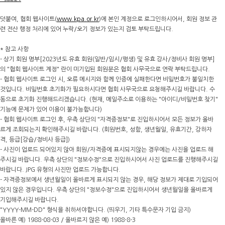
덧붙여, 협회 웹사이트(
www.kpa.or.kr
)에 본인 계정으로 로그인하시어서, 회원 정보 관
련 전산 행정 처리에 있어 누락/오기 정보가 있는지 검토 부탁드립니다.
* 참고 사항
- 상기 회원 명부[2023년도 유효 회원(일반/임시/평생) 및 유효 강사/정비사 회원 명부]
의 "협회 웹사이트 계정" 란이 미기입된 회원분은 협회 사무국으로 연락 부탁드립니다.
- 협회 웹사이트 로그인 시, 오류 메시지와 함께 인증에 실패한다면 비밀번호가 불일치한
것입니다. 비밀번호 초기화가 필요하시다면 협회 사무국으로 요청해주시길 바랍니다. 수
동으로 초기화 진행해드리겠습니다. (현재, 메일주소로 이용하는 "아이디/비밀번호 찾기"
기능에 문제가 있어 이용이 불가능합니다)
- 협회 웹사이트 로그인 후, 우측 상단의 "자격증정보"로 진입하시어서 모든 정보가 올바
르게 조회되는지 확인해주시길 바랍니다. (회원번호, 성함, 생년월일, 유효기간, 강하자
격, 등급[강습/정비사 등급])
- 사진이 업로드 되어있지 않아 회원/자격증에 표시되지않는 경우에는 사진을 업로드 해
주시길 바랍니다. 우측 상단의 "정보수정"으로 진입하시어서 사진 업로드를 진행해주시길
바랍니다. JPG 유형의 사진만 업로드 가능합니다.
- 자격증정보에서 생년월일이 올바르게 표시되지 않는 경우, 해당 정보가 제대로 기입되어
있지 않은 경우입니다. 우측 상단의 "정보수정"으로 진입하시어서 생년월일을 올바르게
기입해주시길 바랍니다.
"YYYY-MM-DD" 형식을 취하셔야합니다. (띄우기, 기타 특수문자 기입 금지)
올바른 예) 1988-08-03 / 올바르지 않은 예) 1988-8-3