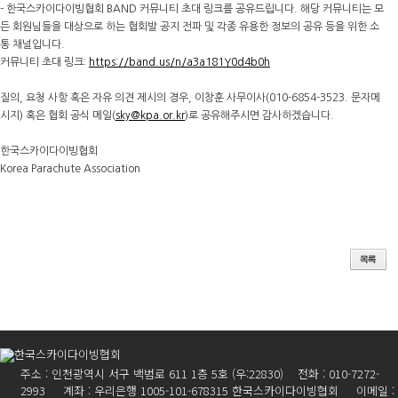
- 한국스카이다이빙협회 BAND 커뮤니티 초대 링크를 공유드립니다. 해당 커뮤니티는 모
든 회원님들을 대상으로 하는 협회발 공지 전파 및 각종 유용한 정보의 공유 등을 위한 소
통 채널입니다.
커뮤니티 초대 링크:
https://band.us/n/a3a181Y0d4b0h
질의, 요청 사항 혹은 자유 의견 제시의 경우, 이창훈 사무이사(010-6854-3523. 문자메
시지) 혹은 협회 공식 메일(
sky@kpa.or.kr
)로 공유해주시면 감사하겠습니다.
한국스카이다이빙협회
Korea Parachute Association
주소 : 인천광역시 서구 백범로 611 1층 5호 (우:22830) 전화 : 010-7272-
2993 계좌 : 우리은행 1005-101-678315 한국스카이다이빙협회 이메일 :