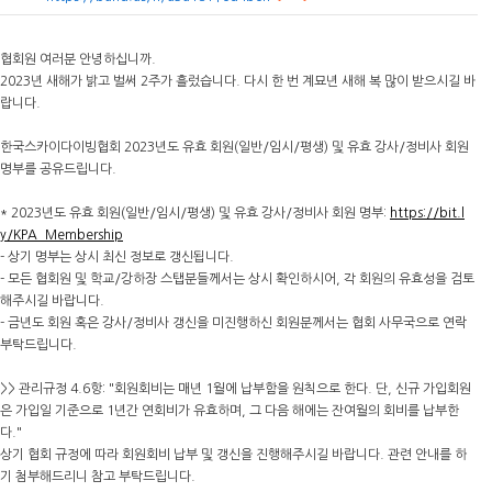
협회원 여러분 안녕하십니까.
2023년 새해가 밝고 벌써 2주가 흘렀습니다. 다시 한 번 계묘년 새해 복 많이 받으시길 바
랍니다.
한국스카이다이빙협회 2023년도 유효 회원(일반/임시/평생) 및 유효 강사/정비사 회원
명부를 공유드립니다.
* 2023년도 유효 회원(일반/임시/평생) 및 유효 강사/정비사 회원 명부:
https://bit.l
y/KPA_Membership
- 상기 명부는 상시 최신 정보로 갱신됩니다.
- 모든 협회원 및 학교/강하장 스탭분들께서는 상시 확인하시어, 각 회원의 유효성을 검토
해주시길 바랍니다.
- 금년도 회원 혹은 강사/정비사 갱신을 미진행하신 회원분께서는 협회 사무국으로 연락
부탁드립니다.
>> 관리규정 4.6항: "회원회비는 매년 1월에 납부함을 원칙으로 한다. 단, 신규 가입회원
은 가입일 기준으로 1년간 연회비가 유효하며, 그 다음 해에는 잔여월의 회비를 납부한
다."
상기 협회 규정에 따라 회원회비 납부 및 갱신을 진행해주시길 바랍니다. 관련 안내를 하
기 첨부해드리니 참고 부탁드립니다.