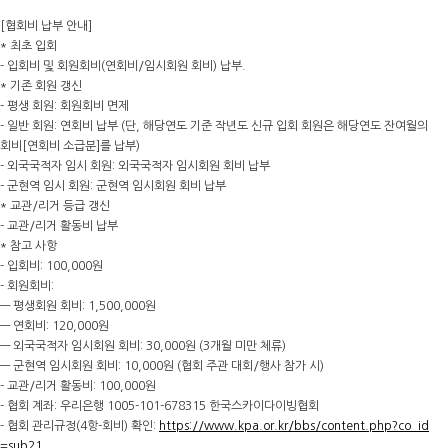
[협회비 납부 안내]
* 최초 입회
- 입회비 및 회원회비(연회비/임시회원 회비) 납부.
* 기존 회원 갱신
- 평생 회원: 회원회비 면제
- 일반 회원: 연회비 납부 (단, 해당연도 기준 작년도 신규 입회 회원은 해당연도 잔여월의
회비[연회비 소급분]를 납부)
- 외국국적자 임시 회원: 외국국적자 임시회원 회비 납부
- 군현역 임시 회원: 군현역 임시회원 회비 납부
* 교관/리거 등급 갱신
- 교관/리거 활동비 납부
* 참고 사항
- 입회비: 100,000원
- 회원회비:
— 평생회원 회비: 1,500,000원
— 연회비: 120,000원
— 외국국적자 임시회원 회비: 30,000원 (3개월 미만 체류)
— 군현역 임시회원 회비: 10,000원 (협회 주관 대회/행사 참가 시)
- 교관/리거 활동비: 100,000원
- 협회 계좌: 우리은행 1005-101-678315 한국스카이다이빙협회
- 협회 관리규정(4항-회비) 확인:
https://www.kpa.or.kr/bbs/content.php?co_id
=sub21