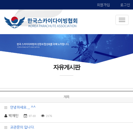
회원가입
로그인
자유게시판
제목
안녕하세요.,, ^^
박재민
07-10
2176
교관문의 입니다.