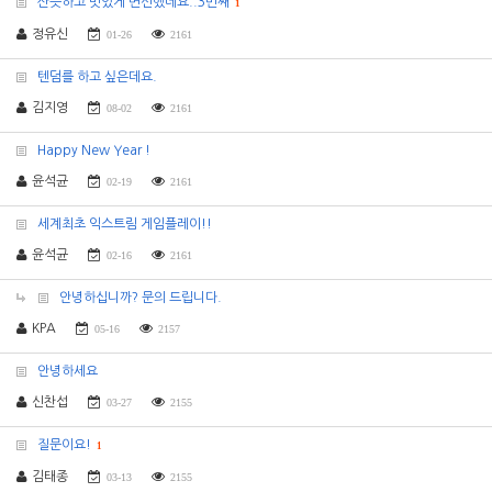
산뜻하고 멋있게 변신했네요..3번째
1
정유신
01-26
2161
텐덤를 하고 싶은데요.
김지영
08-02
2161
Happy New Year !
윤석균
02-19
2161
세계최초 익스트림 게임플레이!!
윤석균
02-16
2161
안녕하십니까? 문의 드립니다.
KPA
05-16
2157
안녕하세요
신찬섭
03-27
2155
질문이요!
1
김태종
03-13
2155