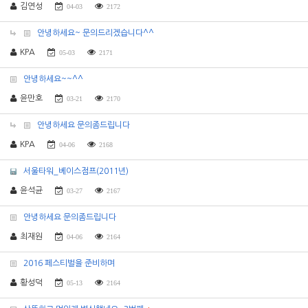
김연성
04-03
2172
안녕하세요~ 문의드리겠습니다^^
KPA
05-03
2171
안녕하세요~~^^
윤만호
03-21
2170
안녕하세요 문의좀드립니다
KPA
04-06
2168
서울타워_베이스점프(2011년)
윤석균
03-27
2167
안녕하세요 문의좀드립니다
최재원
04-06
2164
2016 페스티벌을 준비하며
황성덕
05-13
2164