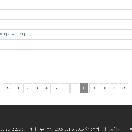
어 다시 글 남깁니다..
1
2
3
4
5
6
7
8
9
10
010-7272-2993 계좌 : 우리은행 1005-101-678315 한국스카이다이빙협회 이메일 :