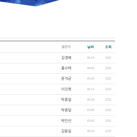
날짜
조회
글쓴이
김경배
06-14
2262
홍수택
09-05
2261
윤석균
03-29
2255
이진혁
05-11
2253
박종일
03-10
2252
박종일
03-09
2252
박민선
03-05
2251
김동일
09-19
2247