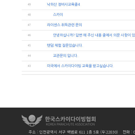
49
낙하산 정비사교육중4
48
스카이
47
라이센스 취득관련 문의
46
안녕하십니까? 답변 해 주신 내용 중에서 의문 사항이 있
45
텐덤 체험 질문있습니다.
44
교관문의 입니다.
43
미국에서 스카이다이빙 교육을 받고싶습니다.
주소 : 인천광역시 서구 백범로 611 1층 5호 (우:22830) 전화 : 