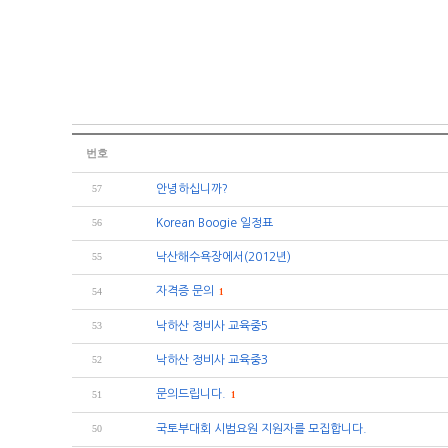
번호
57
안녕하십니까?
56
Korean Boogie 일정표
55
낙산해수욕장에서(2012년)
자격증 문의
54
1
53
낙하산 정비사 교육중5
52
낙하산 정비사 교육중3
문의드립니다.
51
1
50
국토부대회 시범요원 지원자를 모집합니다.