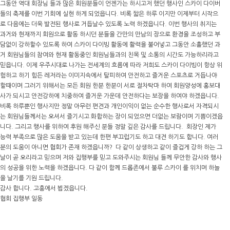
그동안 역대 회장님 들과 많은 회원분들이 언젠가는 하시고저 했던 행사인 스카이 다이버
들의 축제를 이번 기회에 실현 하게 되었읍니다. 비록 짧은 하루 이지만 이제부터 시작으
로 다음에는 더욱 발전된 행사로 거듭날수 있도록 노력 하겠읍니다. 이번 행사의 취지는
과거와 현재까지 회원으로 활동 하시던 분들을 간만의 만남의 장으로 환경을 조성하고 부
담없이 강하할수 있도록 하여 스카이 다이빙 활동에 활력을 불어넣고 그동안 소흘했던 과
거 회원님들의 참여와 현재 활동중인 회원님들과의 친목 및 소통의 시간도 가능하리라고
믿읍니다. 이제 우주시대로 나가는 전세계의 흐름에 따라 저희도 스카이 다이빙이 항상 위
험하고 하기 힘든 레저라는 이미지속에서 탈피하여 안전하고 즐거운 스포츠로 거듭나야
할때이며 그러기 위해서는 모든 회원 한분 한분이 서로 절차탁마 하여 회원양성에 홍보대
사가 되시고 안전강하에 치중하여 즐거운 가운데 안전하다는 보장을 하여야 하겠읍니다.
비록 하루뿐인 행사지만 정말 아무런 편견과 개인이익이 없는 순수한 행사로서 자격되시
는 회원님들께서는 오셔서 즐기시고 화합하는 장이 되었으면 더없는 보람이며 기쁨이겠읍
니다. 그리고 행사를 위하여 후원 해주신 분들 정말 깊은 감사를 드립니다. 회장인 제가
능력 부족으로 많은 도움을 받고 있는데 한편 부끄럽기도 하고 대견 하기도 합니다. 여러
분의 도움이 아니면 협회가 존재 하겠읍니까? 다 같이 상생하고 같이 즐겁게 강하 하는 그
날이 곧 오리라고 믿으며 저와 집행부를 믿고 도와주시는 회원님 들께 무안한 감사와 행사
의 성공을 위한 노력을 하겠읍니다. 다 같이 함께 드롭존에서 불루 스카이 를 위치며 하늘
을 날기를 기원 드립니다.
감사 합니다. 고흥에서 뵙겠읍니다.
협회 집행부 일동