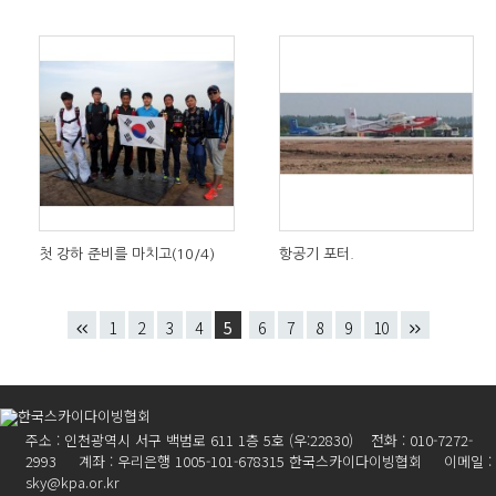
첫 강하 준비를 마치고(10/4)
항공기 포터.
1
2
3
4
5
6
7
8
9
10
주소 : 인천광역시 서구 백범로 611 1층 5호 (우:22830) 전화 : 010-7272-
2993 계좌 : 우리은행 1005-101-678315 한국스카이다이빙협회 이메일 :
sky@kpa.or.kr