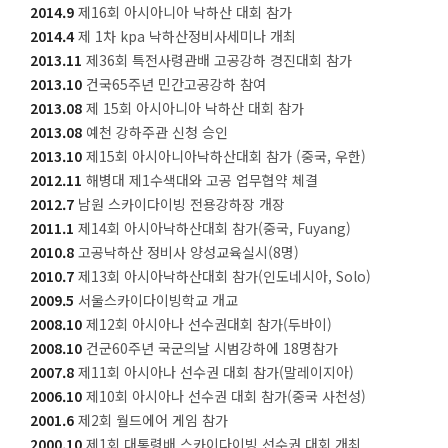
2014.9
제16회 아시아니아 낙하산 대회 참가
2014.4
제 1차 kpa 낙하산정비사세미나 개최
2013.11
제36회 특전사령관배 고공강하 경진대회 참가
2013.10
건국65주년 민간고공강하 참여
2013.08
제 15회 아시아니아 낙하산 대회 참가
2013.08
예천 강하주관 신청 승인
2013.10
제15회 아시아니아낙하산대회 참가 (중국, 우한)
2012.11
해병대 제1수색대와 고공 업무협약 체결
2012.7
남원 스카이다이빙 전용강하장 개장
2011.1
제14회 아시아낙하산대회 참가(중국, Fuyang)
2010.8
고공낙하산 정비사 양성교육실시(8명)
2010.7
제13회 아시아낙하산대회 참가(인도네시아, Solo)
2009.5
서울스카이다이빙학교 개교
2008.10
제12회 아시아나 선수권대회 참가(두바이)
2008.10
건군60주년 국군의날 시범강하에 18명참가
2007.8
제11회 아시아나 선수권 대회 참가(말레이지아)
2006.10
제10회 아시아나 선수권 대회 참가(중국 사천성)
2001.6
제2회 월드에어 게임 참가
2000.10
제1회 대통령배 스카이다이빙 선수권 대회 개최