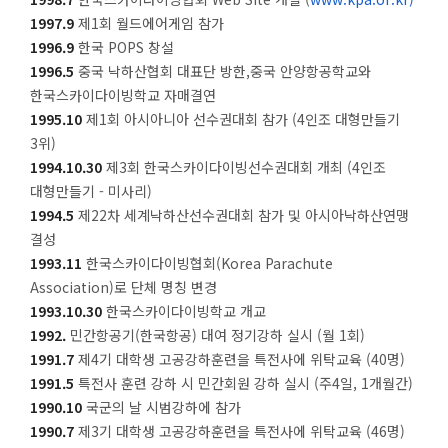
1997.9
제1회 월드에어게임 참가
1996.9
한국 POPS 창설
1996.5
중국 낙하산협회 대표단 방한,중국 안양항공학교와
한국스카이다이빙학교 자매결연
1995.10
제1회 아시아니아 선수권대회 참가 (4인조 대형만들기
3위)
1994.10.30
제3회 한국스카이다이빙선수권대회 개최 (4인조
대형만들기 - 미사리)
1994.5
제22차 세계낙하산선수권대회 참가 및 아시아낙하산연맹
결성
1993.11
한국스카이다이빙협회(Korea Parachute
Association)로 단체 명칭 변경
1993.10.30
한국스카이다이빙학교 개교
1992.
민간항공기(한국항공) 대여 정기강하 실시 (월 1회)
1991.7
제4기 대학생 고공강하훈련을 특전사에 위탁교육 (40명)
1991.5
특전사 훈련 강하 시 민간회원 강하 실시 (주4일, 1개월간)
1990.10
국군의 날 시범강하에 참가
1990.7
제3기 대학생 고공강하훈련을 특전사에 위탁교육 (46명)