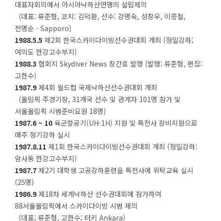
대표자회의에서 아시아낙하산연맹의 설립제의
(대표: 류준형, 코치: 김덕환, 선수: 강명숙, 성창우, 이종철,
전명순 - Sapporo)
1988.5.5
제2회 한국스카이다이빙선수권대회 개최 (정밀강하;
여의도 한강고수부지)
1988.3
협회지 Skydiver News 창간호 발행 (발행: 류준형, 편집:
고한수)
1987.9
제4회 월드컵 국제낙하산선수권대회 개최
(올림픽 주경기장, 31개국 선수 및 관계자 101명 참가 및
서울올림픽 시범준비요원 18명)
1987.6 ~ 10
육군항공기(UH-1H) 지원 및 특전사 장비지원으로
매주 정기강하 실시
1987.8.11
제1회 한국스카이다이빙선수권대회 개최 (정밀강하:
암사동 한강고수부지)
1987.7
제2기 대학생 고공강하훈련을 특전사에 위탁교육 실시
(25명)
1986.9
제18차 세계낙하산 선수권대회에 참가하여
88서울올림픽에서 스카이다이빙 시범 제의
(대표; 류준형, 고한수; 터키 Ankara)