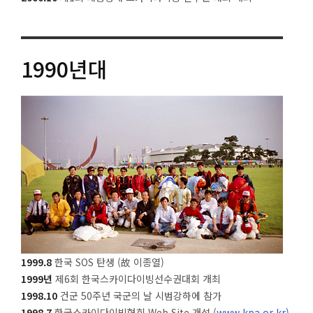
1990
년대
1999.8
한국 SOS 탄생 (故 이종열)
1999년
제6회 한국스카이다이빙선수권대회 개최
1998.10
건군 50주년 국군의 날 시범강하에 참가
1998.7
한국스카이다이빙협회 Web Site 개설 (
www.kpa.or.kr)